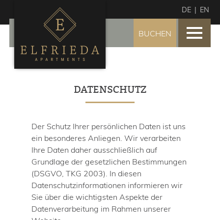
DE
|
EN
BUCHEN
HOME
WOHNEN
DATENSCHUTZ
Zimmer
Appartements
Frühstück
Der Schutz Ihrer persönlichen Daten ist uns
ein besonderes Anliegen. Wir verarbeiten
IHRE GASTGEBER
Ihre Daten daher ausschließlich auf
PREISE
Grundlage der gesetzlichen Bestimmungen
(DSGVO, TKG 2003). In diesen
Preise
Datenschutzinformationen informieren wir
Angebote
Sie über die wichtigsten Aspekte der
AGB
Datenverarbeitung im Rahmen unserer