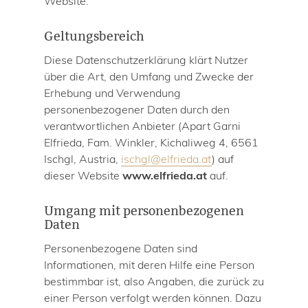
Website.
LAGE & ANREISE
INFOS
Geltungsbereich
Winter in Ischgl
Diese Datenschutzerklärung klärt Nutzer
über die Art, den Umfang und Zwecke der
Sommer in Ischgl
Erhebung und Verwendung
ANFRAGE
personenbezogener Daten durch den
BUCHEN
verantwortlichen Anbieter (Apart Garni
Elfrieda, Fam. Winkler, Kichaliweg 4, 6561
IMPRESSUM
Ischgl, Austria,
ischgl
@
elfrieda.at
) auf
DATENSCHUTZ
dieser Website
www.elfrieda.at
auf.
Umgang mit personenbezogenen
Daten
Personenbezogene Daten sind
Informationen, mit deren Hilfe eine Person
bestimmbar ist, also Angaben, die zurück zu
einer Person verfolgt werden können. Dazu