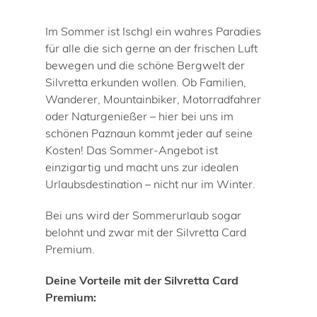
LAGE & ANREISE
INFOS
Im Sommer ist Ischgl ein wahres Paradies
für alle die sich gerne an der frischen Luft
Winter in Ischgl
bewegen und die schöne Bergwelt der
Sommer in Ischgl
Silvretta erkunden wollen. Ob Familien,
Wanderer, Mountainbiker, Motorradfahrer
ANFRAGE
oder Naturgenießer – hier bei uns im
BUCHEN
schönen Paznaun kommt jeder auf seine
Kosten! Das Sommer-Angebot ist
IMPRESSUM
einzigartig und macht uns zur idealen
DATENSCHUTZ
Urlaubsdestination – nicht nur im Winter.
Bei uns wird der Sommerurlaub sogar
belohnt und zwar mit der Silvretta Card
Premium.
Deine Vorteile mit der Silvretta Card
Premium: