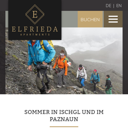
DE
|
EN
BUCHEN
HOME
WOHNEN
Zimmer
Appartements
Frühstück
IHRE GASTGEBER
PREISE
Preise
Angebote
SOMMER IN ISCHGL UND IM
PAZNAUN
AGB